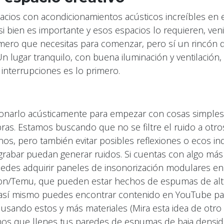
acios con acondicionamientos acústicos increíbles en 
 si bien es importante y esos espacios lo requieren, ven
mero que necesitas para comenzar, pero sí un rincón q
Un lugar tranquilo, con buena iluminación y ventilació
 interrupciones es lo primero.
onarlo acústicamente para empezar con cosas simples:
ras. Estamos buscando que no se filtre el ruido a otro
inos, pero también evitar posibles reflexiones o ecos 
rabar puedan generar ruidos. Si cuentas con algo más
edes adquirir paneles de insonorización modulares en
on/Temu, que pueden estar hechos de espumas de alt
 y así mismo puedes encontrar contenido en YouTube pa
usando estos y más materiales (Mira esta idea de otr
 que llenes tus paredes de espumas de baja densid