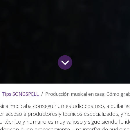
Tips SONGSPELL
Producción musical en casa: Cómo grabar tus primeras dem
ica implicaba conseguir un estudio costoso, alquilar e
er acceso a productores y técnicos especializados, y 
o técnico y humano es muy valioso y sigue siendo lo id
or con buen procesamiento, una interfaz de audio sen