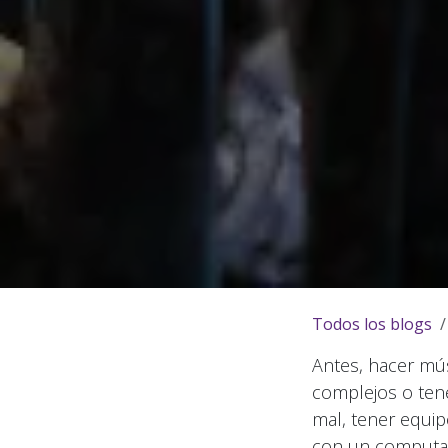
Todos los blogs
Antes, hacer mús
complejos o ten
mal, tener equip
con un computad