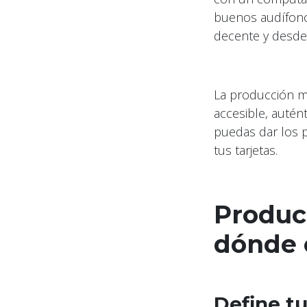
buenos audífonos
decente y desde
La producción m
accesible, autén
puedas dar los 
tus tarjetas.
Produc
dónde
Define t