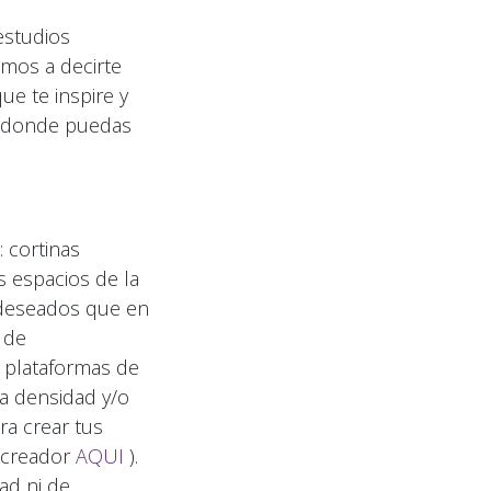
estudios
imos a decirte
ue te inspire y
n, donde puedas
 cortinas
s espacios de la
indeseados que en
 de
 plataformas de
a densidad y/o
ra crear tus
o creador
AQUI
).
ad ni de