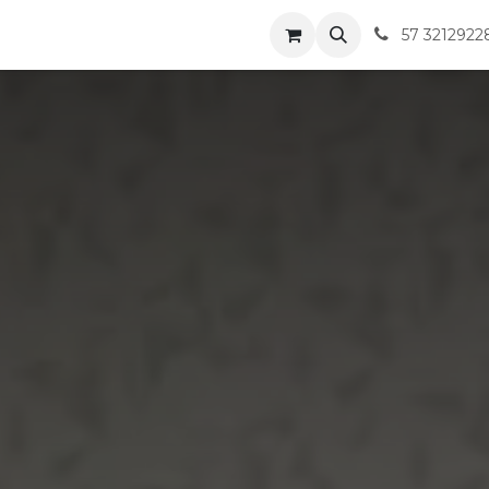
a
Tips SONGSPELL
57 3212922