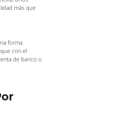
alidad más que
una forma
 que con el
uenta de banco o
Por