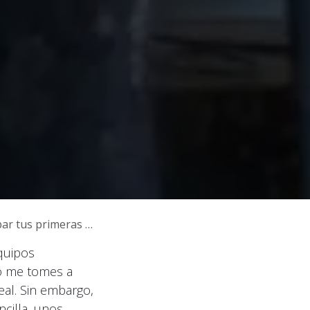
os con calidad y claridad
quipos
no me tomes a
eal. Sin embargo,
cilla, unos