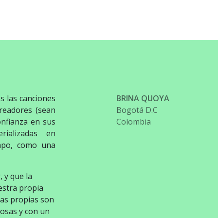
 las canciones
BRINA QUOYA
readores (sean
Bogotá D.C
nfianza en sus
Colombia
ializadas en
empo, como una
 y que la
estra propia
rias propias son
iosas y con un