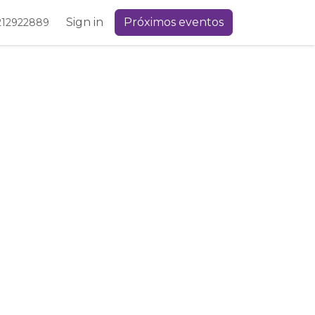
Sign in
Próximos eventos
212922889