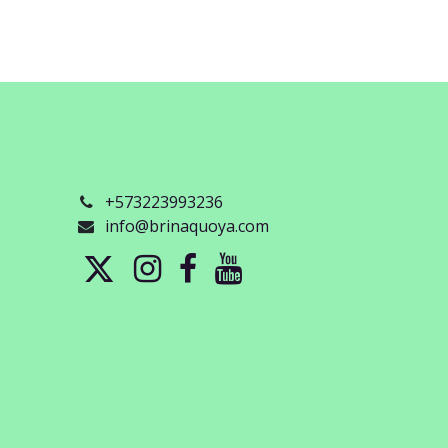
+573223993236
info@brinaquoya.com